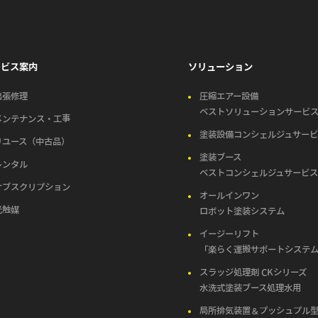
ービス案内
ソリューション
出張修理
圧縮エアー設備
ベストソリューションサービ
メンテナンス・工事
塗装設備コンシェルジュサー
リユース（中古品）
塗装ブース
レンタル
ベストコンシェルジュサービ
サブスクリプション
オールインワン
光触媒
ロボット塗装システム
イージーリフト
「楽らく運搬サポートシステ
スラッジ処理剤 CKシリーズ
水洗式塗装ブース処理水用
局所排気装置＆プッシュプル