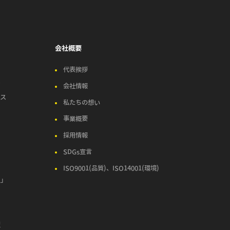
会社概要
代表挨拶
ス
会社情報
ビス
私たちの想い
事業概要
ス
採用情報
SDGs宣言
ISO9001(品質)、ISO14001(環境)
ム」
型