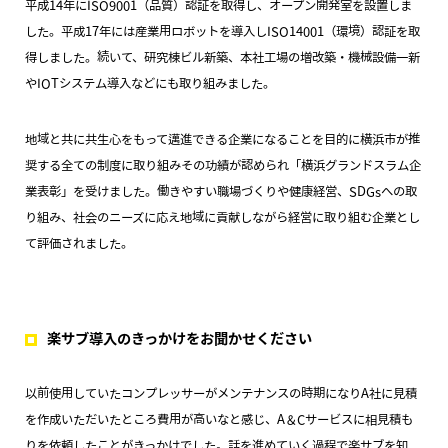
平成14年にISO9001（品質）認証を取得し、オープン開発室を設置しま
した。平成17年には産業用ロボットを導入しISO14001（環境）認証を取
得しました。続いて、研究棟ビル新築、本社工場の増改築・機械設備一新
やIOTシステム導入などにも取り組みました。
地域と共に共生心をもって邁進できる企業になることを目的に横浜市が推
奨する全ての制度に取り組みその功績が認められ「横浜グランドスラム企
業表彰」を受けました。働きやすい職場づくりや健康経営、SDGsへの取
り組み、社会のニーズに応え地域に貢献しながら経営に取り組む企業とし
て評価されました。
楽サブ導入のきっかけをお聞かせください
以前使用していたコンプレッサーがメンテナンスの時期になりA社に見積
を作成いただいたところ費用が高いなと感じ、A＆Cサービスに相見積も
りを依頼したことがきっかけでした。話を進めていく過程で楽サブを知