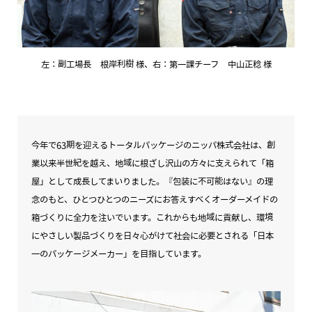
左：副工場長 根岸利樹 様、右：第一課チーフ 中山正稔 様
今年で63期を迎えるトータルパッケージのニッパ株式会社は、創
業以来半世紀を越え、地域に根ざし沢山の方々に支えられて「箱
屋」として成長してまいりました。『包装に不可能はない』の理
念のもと、ひとつひとつのニーズにお答えすべくオーダーメイドの
箱づくりに全力を注いでいます。これからも地域に貢献し、環境
にやさしい製品づくりを日々心がけて社会に必要とされる「日本
一のパッケージメーカー」を目指しています。