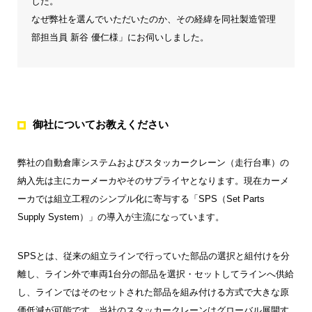
した。
なぜ弊社を選んでいただいたのか、その経緯を同社製造管理
部担当員 新谷 優仁様」にお伺いしました。
御社についてお教えください
弊社の自動倉庫システムおよびスタッカークレーン（走行台車）の
納入先は主にカーメーカやそのサプライヤとなります。現在カーメ
ーカでは組立工程のシンプル化に寄与する「SPS（Set Parts
Supply System）」の導入が主流になっています。
SPSとは、従来の組立ラインで行っていた部品の選択と組付けを分
離し、ライン外で車両1台分の部品を選択・セットしてラインへ供給
し、ラインではそのセットされた部品を組み付ける方式で大きな原
価低減が可能です。当社のスタッカークレーンはグローバル展開す