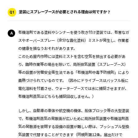
塗装にスプレーブースが必要とされる理由は何ですか？
Q1
有機溶剤である塗料やシンナーを使う吹き付け塗装では、有害なガ
A
スやオーバースプレー（余分な霧化塗料）ミストが発生し、作業者
の健康を損なうおそれがあります。
このため屋内作時には塗料ミストを含む空気を排出する必要があ
り、臨時作業等の場合を除いて、局所排気装置（スプレーブース）
等の設置が労働安全衛生法である「有機溶剤中毒予防規則」により
義務づけられているのです。（因みにドライブースはバッフル板に
電化溶料を付着させ、ウォーターブースでは水に捕捉させますが、
有機溶剤蒸気はどちらも捕捉回収しません。）
しかし、自動車の車体や航空機の機体、船体ブロック等の大型塗装
で、有機溶剤蒸気の発散面が広いために局所排気装置や有機溶剤蒸
気の発散源を密閉する設備の設置が難しい際は、プッシュプル型換
気装置で代替することができます（同規則第12条。届出だけで