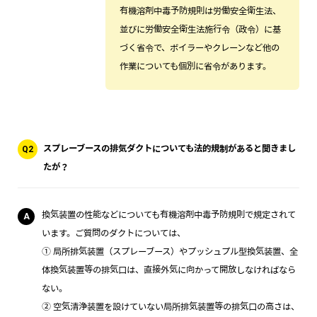
有機溶剤中毒予防規則は労働安全衛生法、
並びに労働安全衛生法施行令（政令）に基
づく省令で、ボイラーやクレーンなど他の
作業についても個別に省令があります。
スプレーブースの排気ダクトについても法的規制があると聞きまし
Q2
たが？
換気装置の性能などについても有機溶剤中毒予防規則で規定されて
A
います。ご質問のダクトについては、
① 局所排気装置（スプレーブース）やプッシュプル型換気装置、全
体換気装置等の排気口は、直接外気に向かって開放しなければなら
ない。
② 空気清浄装置を設けていない局所排気装置等の排気口の高さは、